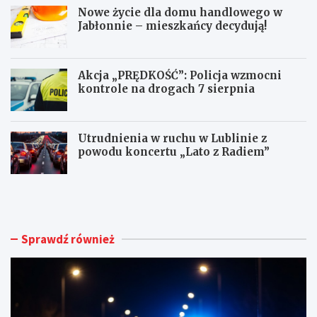
Nowe życie dla domu handlowego w
Jabłonnie – mieszkańcy decydują!
Akcja „PRĘDKOŚĆ”: Policja wzmocni
kontrole na drogach 7 sierpnia
Utrudnienia w ruchu w Lublinie z
powodu koncertu „Lato z Radiem”
M
N
ł
o
o
w
d
e
y
ż
Sprawdź również
k
y
i
c
e
i
r
e
o
d
w
l