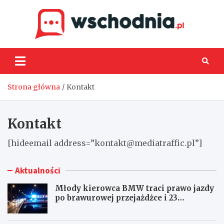
Skip
to
content
Wsch
Strona główna
Kontakt
Kontakt
[hideemail address=”
kontakt@mediatraffic.pl
”]
Aktualności
Młody kierowca BMW traci prawo jazdy
po brawurowej przejażdżce i 23
punktach karnych