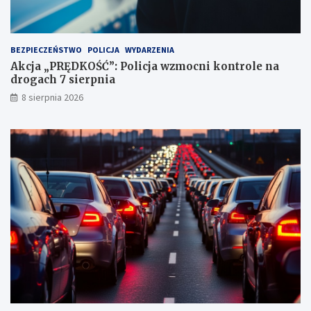
u
n
k
t
BEZPIECZEŃSTWO
POLICJA
WYDARZENIA
a
Akcja „PRĘDKOŚĆ”: Policja wzmocni kontrole na
c
drogach 7 sierpnia
h
k
8 sierpnia 2026
a
r
n
y
c
h