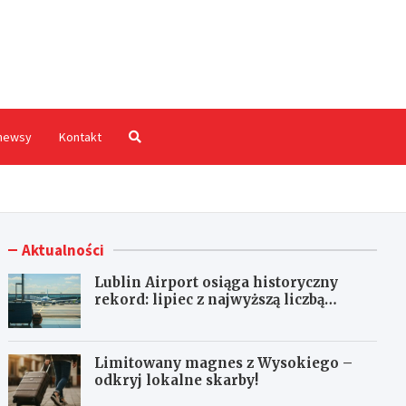
hodnia.pl
newsy
Kontakt
Aktualności
Lublin Airport osiąga historyczny
rekord: lipiec z najwyższą liczbą
pasażerów!
Limitowany magnes z Wysokiego –
odkryj lokalne skarby!