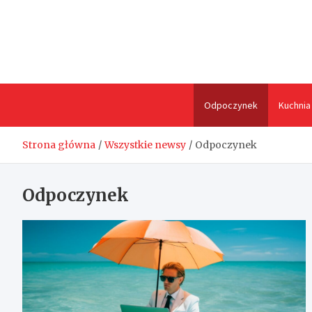
Skip
to
content
Odpoczynek
Kuchnia
Strona główna
Wszystkie newsy
Odpoczynek
Odpoczynek