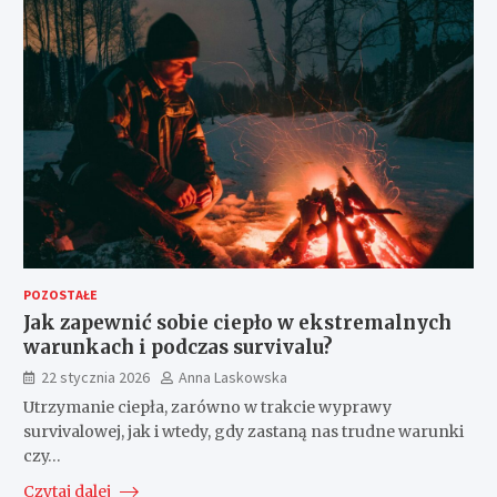
POZOSTAŁE
Jak zapewnić sobie ciepło w ekstremalnych
warunkach i podczas survivalu?
22 stycznia 2026
Anna Laskowska
Utrzymanie ciepła, zarówno w trakcie wyprawy
survivalowej, jak i wtedy, gdy zastaną nas trudne warunki
czy…
Czytaj dalej