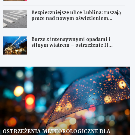
Bezpieczniejsze ulice Lublina: ruszają
prace nad nowym oświetleniem
przejść dla pieszych!
Burze z intensywnymi opadami i
silnym wiatrem – ostrzeżenie II
stopnia!
OSTRZEŻENIA METEOROLOGICZNE DLA