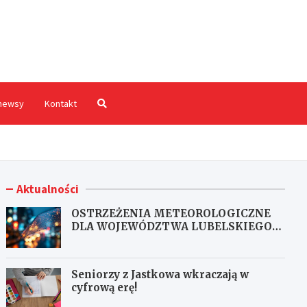
hodnia.pl
newsy
Kontakt
Aktualności
OSTRZEŻENIA METEOROLOGICZNE
DLA WOJEWÓDZTWA LUBELSKIEGO
NR 167
Seniorzy z Jastkowa wkraczają w
cyfrową erę!