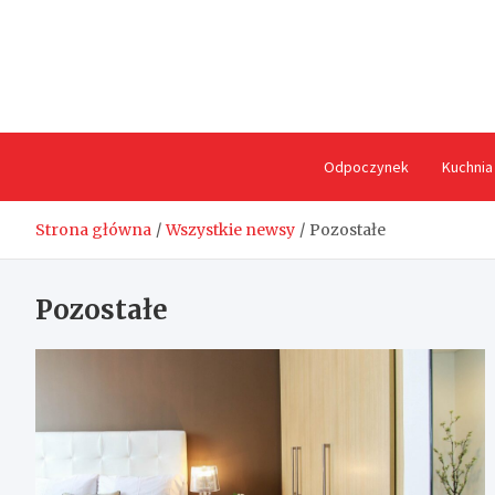
Skip
to
content
Odpoczynek
Kuchnia
Strona główna
Wszystkie newsy
Pozostałe
Pozostałe