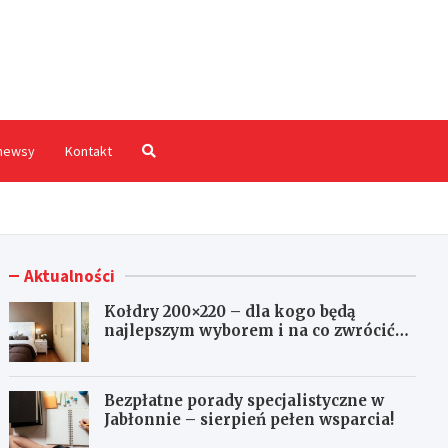
hodnia.pl
newsy
Kontakt
Aktualności
Kołdry 200×220 – dla kogo będą
najlepszym wyborem i na co zwrócić
uwagę przed zakupem?
Bezpłatne porady specjalistyczne w
Jabłonnie – sierpień pełen wsparcia!