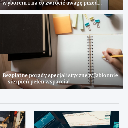
wyborem i na co zwrócić uwagę przed
zakupem?
Bezpłatne porady specjalistyczne w Jabłonnie
– sierpień pełen wsparcia!