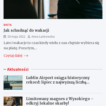
DIETA
Jak schudnąć do wakacji
20 maja 2022
Anna Laskowska
Lato i wakacje to czas kiedy wielu z nas chętnie wybiera się
na plażę. Poza tym,…
Czytaj dalej
Aktualności
Lublin Airport osiąga historyczny
rekord: lipiec z najwyższą liczbą
pasażerów!
Limitowany magnes z Wysokiego –
odkryj lokalne skarby!