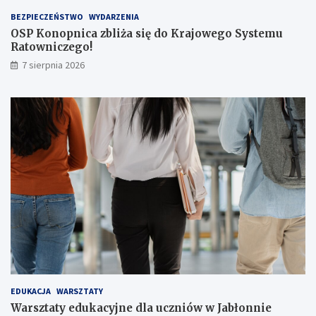
s
BEZPIECZEŃSTWO
WYDARZENIA
a
OSP Konopnica zbliża się do Krajowego Systemu
ż
Ratowniczego!
e
r
7 sierpnia 2026
ó
w
!
EDUKACJA
WARSZTATY
Warsztaty edukacyjne dla uczniów w Jabłonnie