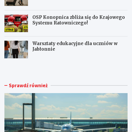
OSP Konopnica zbliża się do Krajowego
Systemu Ratowniczego!
Warsztaty edukacyjne dla uczniów w
Jabłonnie
L
L
u
i
b
m
l
i
i
t
Sprawdź również
n
o
A
w
i
a
r
n
p
y
o
m
r
a
t
g
o
n