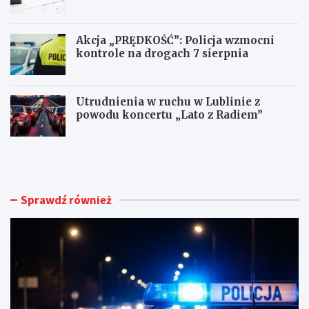
Akcja „PRĘDKOŚĆ”: Policja wzmocni
kontrole na drogach 7 sierpnia
Utrudnienia w ruchu w Lublinie z
powodu koncertu „Lato z Radiem”
M
N
ł
o
o
w
d
e
y
ż
Sprawdź również
k
y
i
c
e
i
r
e
o
d
w
l
c
a
a
d
B
o