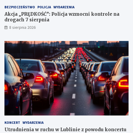
t
BEZPIECZEŃSTWO
POLICJA
WYDARZENIA
a
Akcja „PRĘDKOŚĆ”: Policja wzmocni kontrole na
c
drogach 7 sierpnia
h
k
8 sierpnia 2026
a
r
n
y
c
h
KONCERT
WYDARZENIA
Utrudnienia w ruchu w Lublinie z powodu koncertu