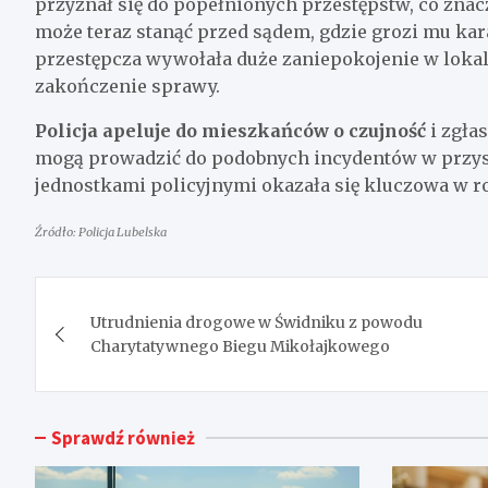
przyznał się do popełnionych przestępstw, co zna
może teraz stanąć przed sądem, gdzie grozi mu kara
przestępcza wywołała duże zaniepokojenie w lokal
zakończenie sprawy.
Policja apeluje do mieszkańców o czujność
i zgła
mogą prowadzić do podobnych incydentów w przys
jednostkami policyjnymi okazała się kluczowa w ro
Źródło: Policja Lubelska
Nawigacja
Utrudnienia drogowe w Świdniku z powodu
wpisu
Charytatywnego Biegu Mikołajkowego
Sprawdź również