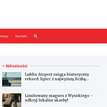
hodnia.pl
newsy
Kontakt
Aktualności
Lublin Airport osiąga historyczny
rekord: lipiec z najwyższą liczbą
pasażerów!
Limitowany magnes z Wysokiego –
odkryj lokalne skarby!