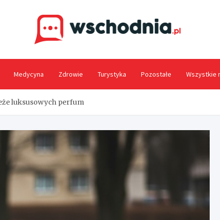
Wsc
Medycyna
Zdrowie
Turystyka
Pozostałe
Wszystkie 
zieże luksusowych perfum