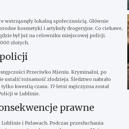
tóre wstrząsnęły lokalną społecznością. Głównie
odne kosmetyki i artykuły drogeryjne. Co ciekawe,
gdzie był już na celowniku miejscowej policji.
 000 złotych.
olicji
estępczości Przeciwko Mieniu. Kryminalni, po
e ustalić tożsamość złodzieja. Śledztwo nabrało
 tylko kwestią czasu. 37-letni mężczyzna został
licji w Lublinie.
 konsekwencje prawne
 Lublinie i Puławach. Podczas przesłuchania