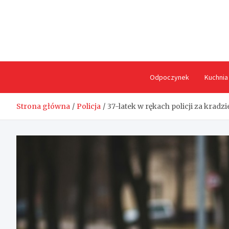
Skip
to
content
Odpoczynek
Kuchnia
Strona główna
Policja
37-latek w rękach policji za krad