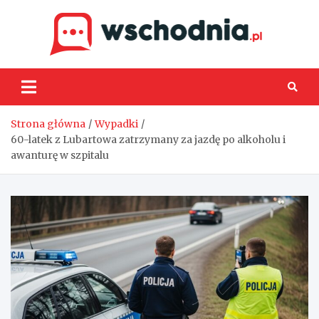
Skip
to
content
Wsch
Strona główna
Wypadki
60-latek z Lubartowa zatrzymany za jazdę po alkoholu i
awanturę w szpitalu