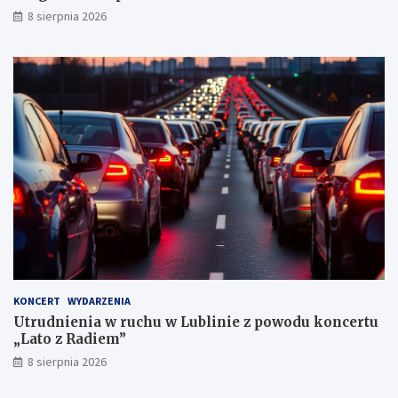
k
8 sierpnia 2026
a
r
n
y
c
h
KONCERT
WYDARZENIA
Utrudnienia w ruchu w Lublinie z powodu koncertu
„Lato z Radiem”
8 sierpnia 2026