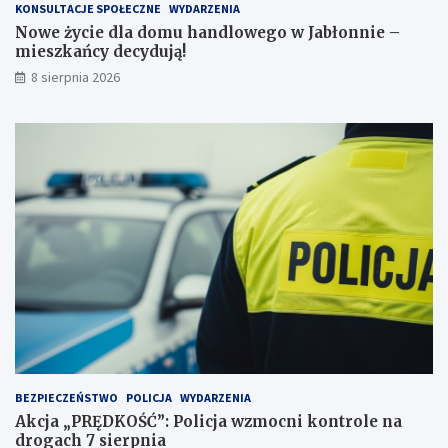
e
z
KONSULTACJE SPOŁECZNE
WYDARZENIA
j
k
Nowe życie dla domu handlowego w Jabłonnie –
p
a
mieszkańcy decydują!
r
ń
8 sierpnia 2026
z
c
e
y
j
d
a
e
ż
c
d
y
ż
d
c
u
e
j
i
ą
2
!
3
p
u
n
k
t
BEZPIECZEŃSTWO
POLICJA
WYDARZENIA
a
Akcja „PRĘDKOŚĆ”: Policja wzmocni kontrole na
c
drogach 7 sierpnia
h