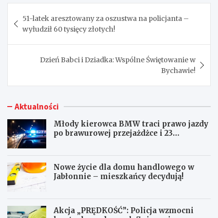
Nawigacja
51-latek aresztowany za oszustwa na policjanta –
wpisu
wyłudził 60 tysięcy złotych!
Dzień Babci i Dziadka: Wspólne Świętowanie w
Bychawie!
Aktualności
Młody kierowca BMW traci prawo jazdy
po brawurowej przejażdżce i 23
punktach karnych
Nowe życie dla domu handlowego w
Jabłonnie – mieszkańcy decydują!
Akcja „PRĘDKOŚĆ”: Policja wzmocni