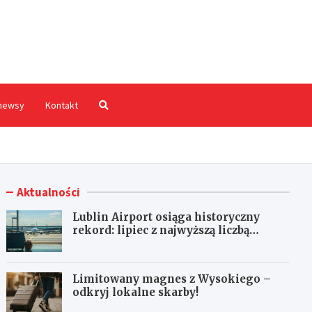
hodnia.pl
newsy
Kontakt
Aktualności
Lublin Airport osiąga historyczny
rekord: lipiec z najwyższą liczbą
pasażerów!
Limitowany magnes z Wysokiego –
odkryj lokalne skarby!