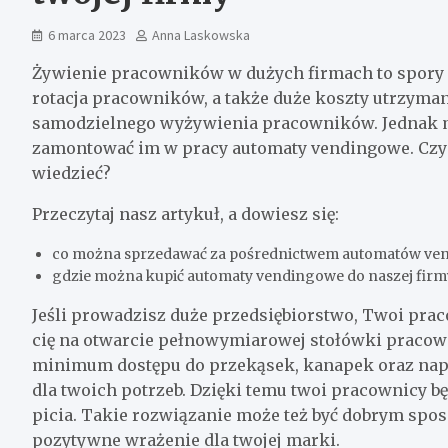
6 marca 2023
Anna Laskowska
Żywienie pracowników w dużych firmach to spory 
rotacja pracowników, a także duże koszty utrzyma
samodzielnego wyżywienia pracowników. Jednak 
zamontować im w pracy automaty vendingowe. Czym
wiedzieć?
Przeczytaj nasz artykuł, a dowiesz się:
co można sprzedawać za pośrednictwem automatów v
gdzie można kupić automaty vendingowe do naszej firm
Jeśli prowadzisz duże przedsiębiorstwo, Twoi pra
cię na otwarcie pełnowymiarowej stołówki praco
minimum dostępu do przekąsek, kanapek oraz nap
dla twoich potrzeb. Dzięki temu twoi pracownicy bę
picia. Takie rozwiązanie może też być dobrym spos
pozytywne wrażenie dla twojej marki.