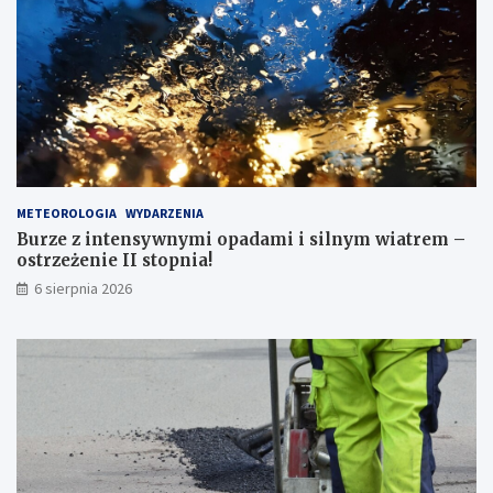
i
e
t
l
e
n
i
e
m
p
METEOROLOGIA
WYDARZENIA
r
Burze z intensywnymi opadami i silnym wiatrem –
z
ostrzeżenie II stopnia!
e
j
6 sierpnia 2026
ś
ć
d
l
a
p
i
e
s
z