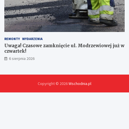
y
c
h
!
REMONTY
WYDARZENIA
Uwaga! Czasowe zamknięcie ul. Modrzewiowej już w
czwartek!
6 sierpnia 2026
Copyright © 2026
Wschodnia.pl