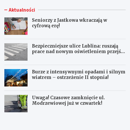
Aktualności
Seniorzy z Jastkowa wkraczają w
cyfrową erę!
Bezpieczniejsze ulice Lublina: ruszają
prace nad nowym oświetleniem przejść
dla pieszych!
Burze z intensywnymi opadami i silnym
wiatrem – ostrzeżenie II stopnia!
Uwaga! Czasowe zamknięcie ul.
Modrzewiowej już w czwartek!
S
B
e
e
n
z
i
p