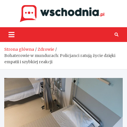
Skip
to
content
Wsch
Strona główna
Zdrowie
Bohaterowie w mundurach: Policjanci ratują życie dzięki
empatii i szybkiej reakcji