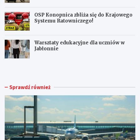
OSP Konopnica zbliża się do Krajowego
Systemu Ratowniczego!
Warsztaty edukacyjne dla uczniów w
Jabłonnie
L
L
u
i
b
m
l
i
i
t
Sprawdź również
n
o
A
w
i
a
r
n
p
y
o
m
r
a
t
g
o
n