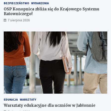
BEZPIECZEŃSTWO
WYDARZENIA
a
OSP Konopnica zbliża się do Krajowego Systemu
ż
Ratowniczego!
e
r
7 sierpnia 2026
ó
w
!
EDUKACJA
WARSZTATY
Warsztaty edukacyjne dla uczniów w Jabłonnie