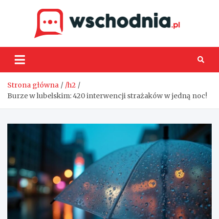
Skip
to
content
Wsch
Strona główna
/h2
Burze w lubelskim: 420 interwencji strażaków w jedną noc!