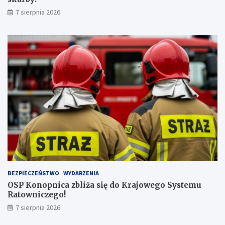
n
b
7 sierpnia 2026
a
y
j
!
w
y
ż
s
z
ą
l
i
c
z
b
ą
p
a
s
BEZPIECZEŃSTWO
WYDARZENIA
a
OSP Konopnica zbliża się do Krajowego Systemu
ż
Ratowniczego!
e
r
7 sierpnia 2026
ó
w