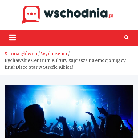
Skip
to
content
Wsch
Strona główna
Wydarzenia
Bychawskie Centrum Kultury zaprasza na emocjonujący
finał Disco Star w Strefie Kibica!