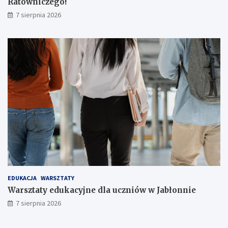
Ratowniczego!
e
r
7 sierpnia 2026
ó
w
!
EDUKACJA
WARSZTATY
Warsztaty edukacyjne dla uczniów w Jabłonnie
7 sierpnia 2026