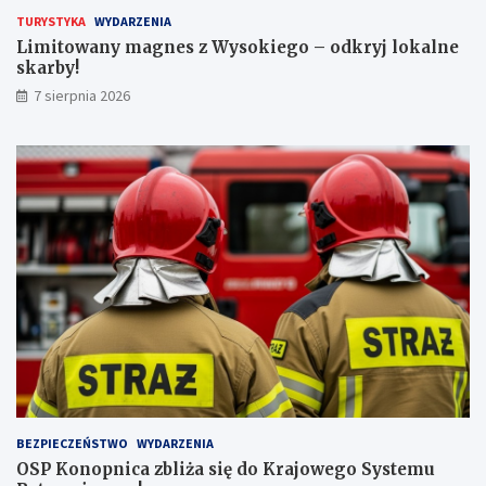
e
k
TURYSTYKA
WYDARZENIA
c
a
Limitowany magnes z Wysokiego – odkryj lokalne
z
r
skarby!
n
b
7 sierpnia 2026
a
y
j
!
w
y
ż
s
z
ą
l
i
c
z
b
ą
p
a
s
BEZPIECZEŃSTWO
WYDARZENIA
a
OSP Konopnica zbliża się do Krajowego Systemu
ż