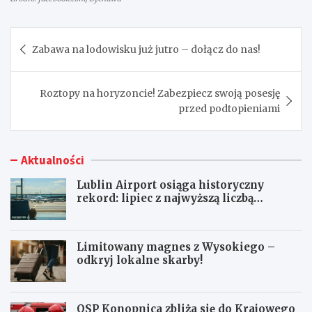
Nawigacja
Zabawa na lodowisku już jutro – dołącz do nas!
wpisu
Roztopy na horyzoncie! Zabezpiecz swoją posesję
przed podtopieniami
Aktualności
Lublin Airport osiąga historyczny
rekord: lipiec z najwyższą liczbą
pasażerów!
Limitowany magnes z Wysokiego –
odkryj lokalne skarby!
OSP Konopnica zbliża się do Krajowego