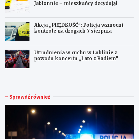
Jabłonnie – mieszkańcy decydują!
Akcja „PRĘDKOŚĆ”: Policja wzmocni
kontrole na drogach 7 sierpnia
Utrudnienia w ruchu w Lublinie z
powodu koncertu „Lato z Radiem”
M
N
ł
o
o
w
d
e
y
ż
Sprawdź również
k
y
i
c
e
i
r
e
o
d
w
l
c
a
a
d