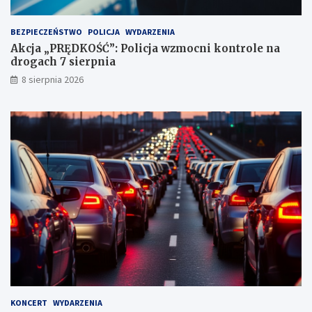
k
t
BEZPIECZEŃSTWO
POLICJA
WYDARZENIA
a
Akcja „PRĘDKOŚĆ”: Policja wzmocni kontrole na
c
drogach 7 sierpnia
h
k
8 sierpnia 2026
a
r
n
y
c
h
KONCERT
WYDARZENIA