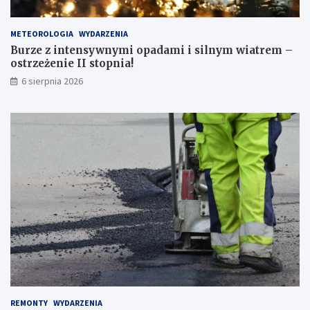
m
p
METEOROLOGIA
WYDARZENIA
r
Burze z intensywnymi opadami i silnym wiatrem –
z
ostrzeżenie II stopnia!
e
j
6 sierpnia 2026
ś
ć
d
l
a
p
i
e
s
z
y
c
h
!
REMONTY
WYDARZENIA