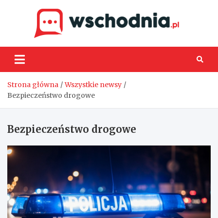
Skip
to
content
Wsch
Strona główna
Wszystkie newsy
Bezpieczeństwo drogowe
Bezpieczeństwo drogowe