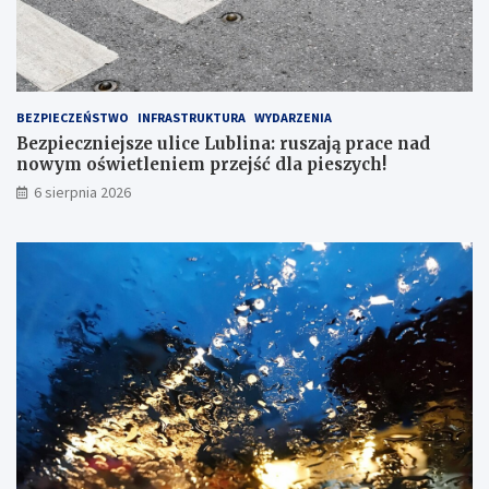
r
p
ę
r
!
a
c
e
n
BEZPIECZEŃSTWO
INFRASTRUKTURA
WYDARZENIA
a
Bezpieczniejsze ulice Lublina: ruszają prace nad
d
nowym oświetleniem przejść dla pieszych!
n
6 sierpnia 2026
o
w
y
m
o
ś
w
i
e
t
l
e
n
i
e