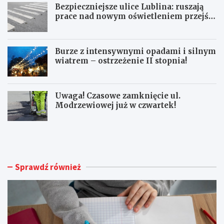
Bezpieczniejsze ulice Lublina: ruszają
prace nad nowym oświetleniem przejść
dla pieszych!
Burze z intensywnymi opadami i silnym
wiatrem – ostrzeżenie II stopnia!
Uwaga! Czasowe zamknięcie ul.
Modrzewiowej już w czwartek!
S
B
e
e
n
z
i
p
o
i
Sprawdź również
r
e
z
c
y
z
z
n
J
i
a
e