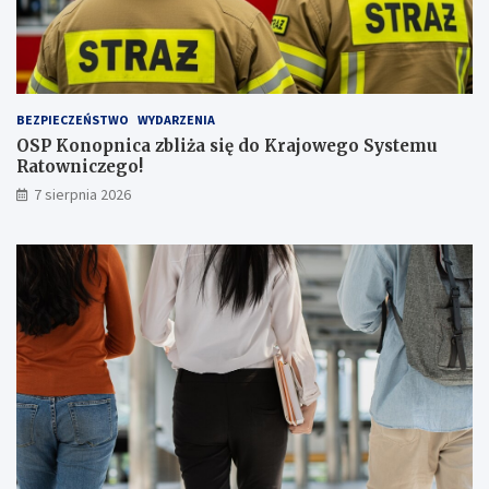
z
b
ą
p
a
s
BEZPIECZEŃSTWO
WYDARZENIA
a
OSP Konopnica zbliża się do Krajowego Systemu
ż
Ratowniczego!
e
r
7 sierpnia 2026
ó
w
!