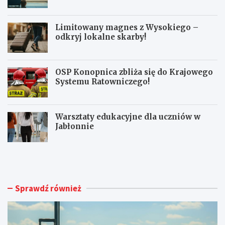
pasażerów!
Limitowany magnes z Wysokiego –
odkryj lokalne skarby!
OSP Konopnica zbliża się do Krajowego
Systemu Ratowniczego!
Warsztaty edukacyjne dla uczniów w
Jabłonnie
L
L
u
i
b
m
l
i
i
t
Sprawdź również
n
o
A
w
i
a
r
n