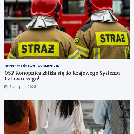
z
ą
l
i
c
z
b
ą
p
a
s
BEZPIECZEŃSTWO
WYDARZENIA
a
OSP Konopnica zbliża się do Krajowego Systemu
ż
Ratowniczego!
e
r
7 sierpnia 2026
ó
w
!