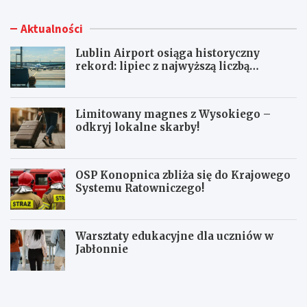
Aktualności
Lublin Airport osiąga historyczny
rekord: lipiec z najwyższą liczbą
pasażerów!
Limitowany magnes z Wysokiego –
odkryj lokalne skarby!
OSP Konopnica zbliża się do Krajowego
Systemu Ratowniczego!
Warsztaty edukacyjne dla uczniów w
Jabłonnie
L
L
u
i
b
m