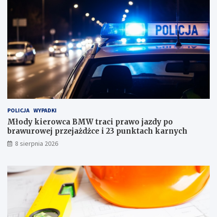
o
d
w
l
c
a
a
d
B
o
M
m
W
u
t
h
r
a
a
n
c
d
i
l
POLICJA
WYPADKI
p
o
r
w
Młody kierowca BMW traci prawo jazdy po
a
e
brawurowej przejażdżce i 23 punktach karnych
w
g
8 sierpnia 2026
o
o
j
w
a
J
z
a
d
b
y
ł
p
o
o
n