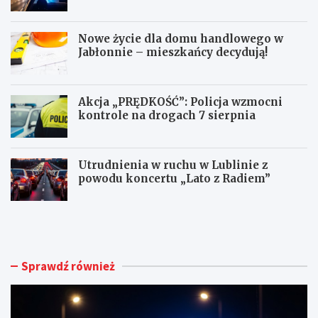
punktach karnych
Nowe życie dla domu handlowego w
Jabłonnie – mieszkańcy decydują!
Akcja „PRĘDKOŚĆ”: Policja wzmocni
kontrole na drogach 7 sierpnia
Utrudnienia w ruchu w Lublinie z
powodu koncertu „Lato z Radiem”
M
N
ł
o
o
w
d
e
y
ż
Sprawdź również
k
y
i
c
e
i
r
e