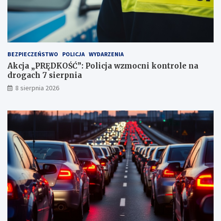
3
p
u
n
k
t
BEZPIECZEŃSTWO
POLICJA
WYDARZENIA
a
Akcja „PRĘDKOŚĆ”: Policja wzmocni kontrole na
c
drogach 7 sierpnia
h
k
8 sierpnia 2026
a
r
n
y
c
h