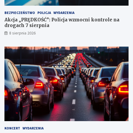
k
t
BEZPIECZEŃSTWO
POLICJA
WYDARZENIA
a
Akcja „PRĘDKOŚĆ”: Policja wzmocni kontrole na
c
drogach 7 sierpnia
h
k
8 sierpnia 2026
a
r
n
y
c
h
KONCERT
WYDARZENIA