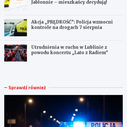
Jabłonnie – mieszkańcy decydują!
Akcja „PRĘDKOŚĆ”: Policja wzmocni
kontrole na drogach 7 sierpnia
Utrudnienia w ruchu w Lublinie z
powodu koncertu „Lato z Radiem”
M
N
ł
o
o
w
d
e
y
ż
Sprawdź również
k
y
i
c
e
i
r
e
o
d
w
l
c
a
a
d