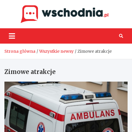
Skip
to
content
Wsch
Strona główna
Wszystkie newsy
Zimowe atrakcje
Zimowe atrakcje