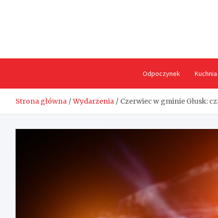
Skip
to
content
Odpoczynek
Kuchnia
Strona główna
Wydarzenia
Czerwiec w gminie Głusk: cz