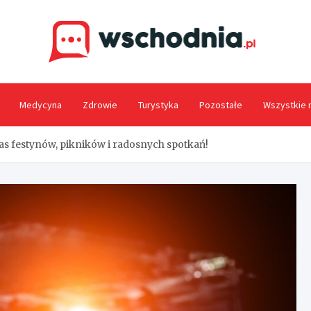
Wsc
Medycyna
Zdrowie
Turystyka
Pozostałe
Wszystkie 
as festynów, pikników i radosnych spotkań!