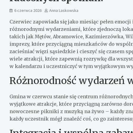
6 czerwca 2026
Anna Laskowska
Czerwiec zapowiada się jako miesiąc pełen emocji 
różnorodnymi wydarzeniami, które zjednoczą loka
takich jak Mętów, Abramowice, Kazimierzówka, Wil
imprezy, które przyciągną mieszkańców do wspólnej
zacieśniać więzi sąsiedzkie i cieszyć się czasem s
wiele atrakcji, które zapewnią rozrywkę dla wszys
w kalendarzu i uczestniczyć w tym wyjątkowym wy
Różnorodność wydarzeń 
Gmina w czerwcu stanie się centrum różnorodnyc
wyjątkowe atrakcje, które przyciągną zarówno doros
nowoczesne pikniki z muzyką na żywo – każdy znajdz
każdy uczestnik mógł znaleźć coś, co go zainteresu