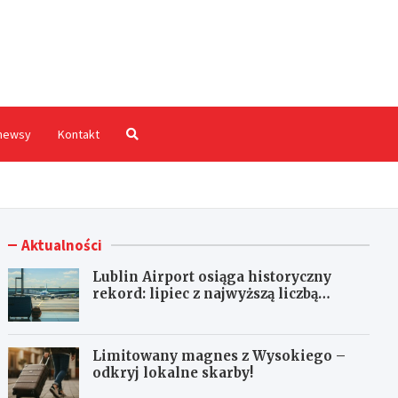
hodnia.pl
newsy
Kontakt
Aktualności
Lublin Airport osiąga historyczny
rekord: lipiec z najwyższą liczbą
pasażerów!
Limitowany magnes z Wysokiego –
odkryj lokalne skarby!