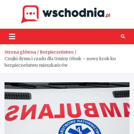
Skip
to
content
Wsch
Strona główna
Bezpieczeństwo
Czujki dymu i czadu dla Gminy Głusk – nowy krok ku
bezpieczeństwu mieszkańców