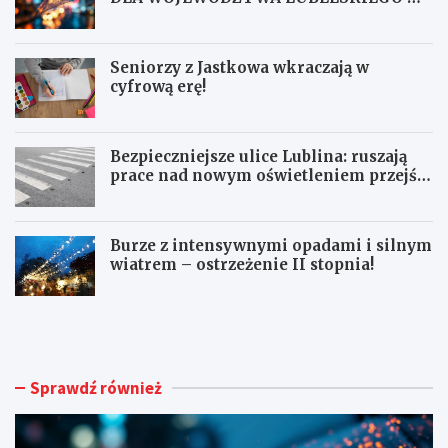
167
Seniorzy z Jastkowa wkraczają w
cyfrową erę!
Bezpieczniejsze ulice Lublina: ruszają
prace nad nowym oświetleniem przejść
dla pieszych!
Burze z intensywnymi opadami i silnym
wiatrem – ostrzeżenie II stopnia!
O
S
S
e
T
n
R
i
Z
o
Sprawdź również
E
r
Ż
z
E
y
N
z