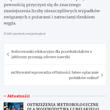
pewnością przyczyni się do znacznego
zmniejszenia liczby nieszczęśliwych wypadków
związanych z pożarami i zatruciami tlenkiem
węgla.
Źródło: facebook.com/gminaglusk
Nawigacja
Kolorowanki edukacyjne dla przedszkolaków z
wpisu
Jabłonny promują zdrowe nawyki
mObywatel wprowadza ePłatności: łatwe opłacanie
podatków online!
Aktualności
OSTRZEŻENIA METEOROLOGICZNE
DLA WOJEWÓDZTWA LUBELSKIEGO NR