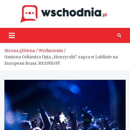
Skip
to
content
Wsch
Strona główna
Wydarzenia
Gminna Orkiestra Dęta „Henryczki” zagra w Lublinie na
European Brass. RE:UNION!