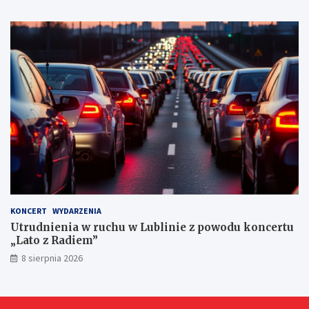
r
n
y
c
h
KONCERT
WYDARZENIA
Utrudnienia w ruchu w Lublinie z powodu koncertu
„Lato z Radiem”
8 sierpnia 2026