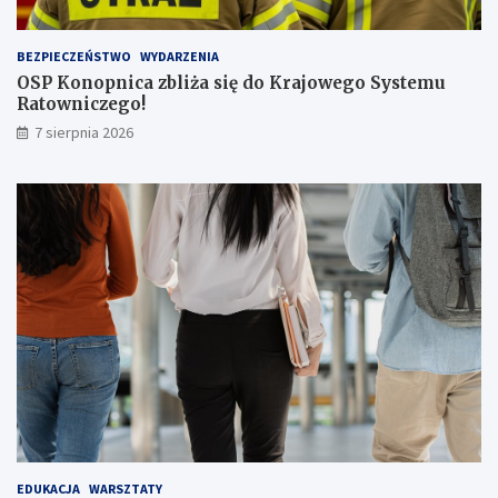
a
s
BEZPIECZEŃSTWO
WYDARZENIA
a
OSP Konopnica zbliża się do Krajowego Systemu
ż
Ratowniczego!
e
r
7 sierpnia 2026
ó
w
!
EDUKACJA
WARSZTATY