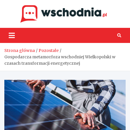
Skip
to
content
Wsch
Strona główna
Pozostałe
Gospodarcza metamorfoza wschodniej Wielkopolski w
czasach transformacji energetycznej