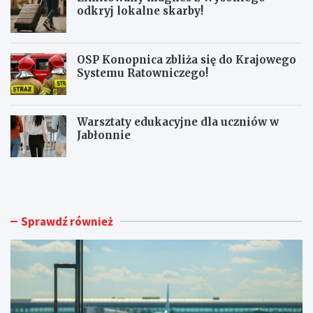
odkryj lokalne skarby!
OSP Konopnica zbliża się do Krajowego
Systemu Ratowniczego!
Warsztaty edukacyjne dla uczniów w
Jabłonnie
L
L
u
i
b
m
l
i
i
t
Sprawdź również
n
o
A
w
i
a
r
n
p
y
o
m
r
a