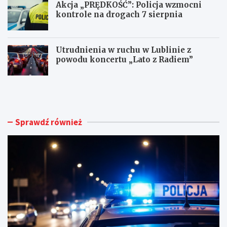
Akcja „PRĘDKOŚĆ”: Policja wzmocni
kontrole na drogach 7 sierpnia
Utrudnienia w ruchu w Lublinie z
powodu koncertu „Lato z Radiem”
M
N
ł
o
o
w
d
e
y
ż
Sprawdź również
k
y
i
c
e
i
r
e
o
d
w
l
c
a
a
d
B
o
M
m
W
u