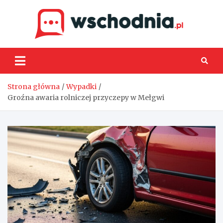
Skip
to
content
Wsch
Strona główna
Wypadki
Groźna awaria rolniczej przyczepy w Mełgwi