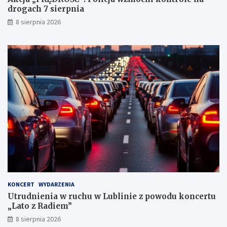
drogach 7 sierpnia
h
k
8 sierpnia 2026
a
r
n
y
c
h
KONCERT
WYDARZENIA
Utrudnienia w ruchu w Lublinie z powodu koncertu
„Lato z Radiem”
8 sierpnia 2026