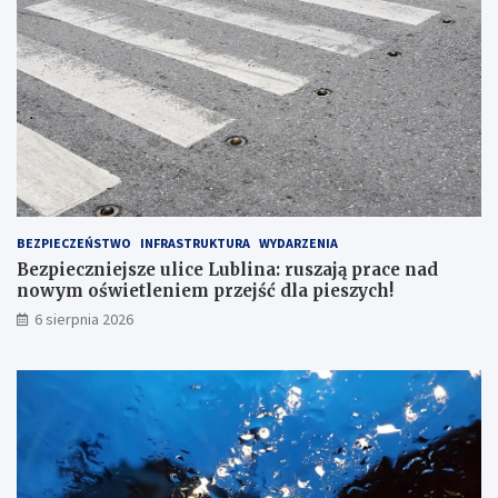
O
N
R
1
6
7
BEZPIECZEŃSTWO
INFRASTRUKTURA
WYDARZENIA
Bezpieczniejsze ulice Lublina: ruszają prace nad
nowym oświetleniem przejść dla pieszych!
6 sierpnia 2026