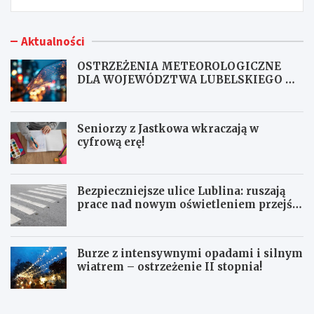
Aktualności
OSTRZEŻENIA METEOROLOGICZNE
DLA WOJEWÓDZTWA LUBELSKIEGO NR
167
Seniorzy z Jastkowa wkraczają w
cyfrową erę!
Bezpieczniejsze ulice Lublina: ruszają
prace nad nowym oświetleniem przejść
dla pieszych!
Burze z intensywnymi opadami i silnym
wiatrem – ostrzeżenie II stopnia!
O
S
S
e
T
n