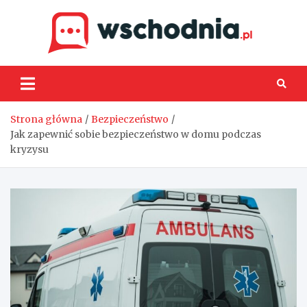
Skip
to
content
Wsch
Strona główna
Bezpieczeństwo
Jak zapewnić sobie bezpieczeństwo w domu podczas
kryzysu