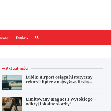
hodnia.pl
newsy
Kontakt
Aktualności
Lublin Airport osiąga historyczny
rekord: lipiec z najwyższą liczbą
pasażerów!
Limitowany magnes z Wysokiego –
odkryj lokalne skarby!