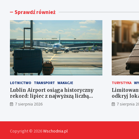
Sprawdź również
LOTNICTWO
TRANSPORT
WAKACJE
TURYSTYKA
WY
Lublin Airport osiąga historyczny
Limitowan
rekord: lipiec z najwyższą liczbą
odkryj lok
pasażerów!
7 sierpnia 2026
7 sierpnia 2
Copyright © 2026
Wschodnia.pl