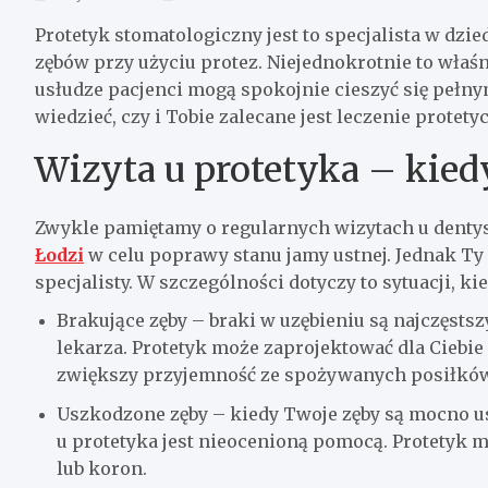
Protetyk stomatologiczny jest to specjalista w dzie
zębów przy użyciu protez. Niejednokrotnie to właś
usłudze pacjenci mogą spokojnie cieszyć się pełnym
wiedzieć, czy i Tobie zalecane jest leczenie protetyc
Wizyta u protetyka – kiedy
Zwykle pamiętamy o regularnych wizytach u denty
Łodzi
w celu poprawy stanu jamy ustnej. Jednak Ty
specjalisty. W szczególności dotyczy to sytuacji, ki
Brakujące zęby – braki w uzębieniu są najczęsts
lekarza.
Protetyk
może zaprojektować dla Ciebie 
zwiększy przyjemność ze spożywanych posiłków
Uszkodzone zęby – kiedy Twoje zęby są mocno us
u protetyka jest nieocenioną pomocą. Protetyk
lub koron.