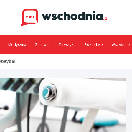
Wsc
Medycyna
Zdrowie
Turystyka
Pozostałe
Wszystkie 
otetyka?