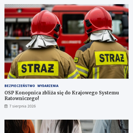
w
y
ż
s
z
ą
l
i
c
z
b
ą
p
a
s
BEZPIECZEŃSTWO
WYDARZENIA
a
OSP Konopnica zbliża się do Krajowego Systemu
ż
Ratowniczego!
e
r
7 sierpnia 2026
ó
w
!