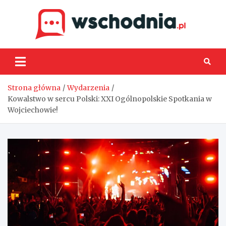
Skip
to
content
Wsch
Strona główna
Wydarzenia
Kowalstwo w sercu Polski: XXI Ogólnopolskie Spotkania w
Wojciechowie!