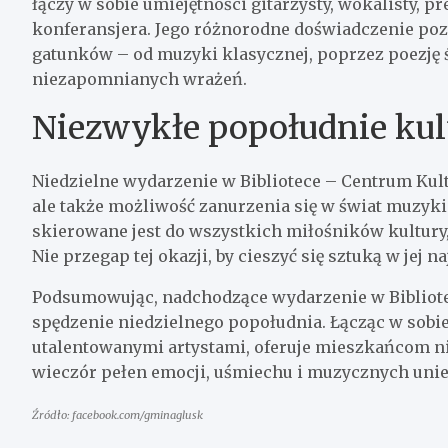
łączy w sobie umiejętności gitarzysty, wokalisty, p
konferansjera. Jego różnorodne doświadczenie po
gatunków – od muzyki klasycznej, poprzez poezję ś
niezapomnianych wrażeń.
Niezwykłe popołudnie kul
Niedzielne wydarzenie w Bibliotece – Centrum Kultu
ale także możliwość zanurzenia się w świat muzyk
skierowane jest do wszystkich miłośników kultury,
Nie przegap tej okazji, by cieszyć się sztuką w jej 
Podsumowując, nadchodzące wydarzenie w Bibliote
spędzenie niedzielnego popołudnia. Łącząc w sobi
utalentowanymi artystami, oferuje mieszkańcom n
wieczór pełen emocji, uśmiechu i muzycznych unie
Źródło: facebook.com/gminaglusk