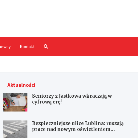
hodnia.pl
newsy
Kontakt
Aktualności
Seniorzy z Jastkowa wkraczają w
cyfrową erę!
Bezpieczniejsze ulice Lublina: ruszają
prace nad nowym oświetleniem
przejść dla pieszych!