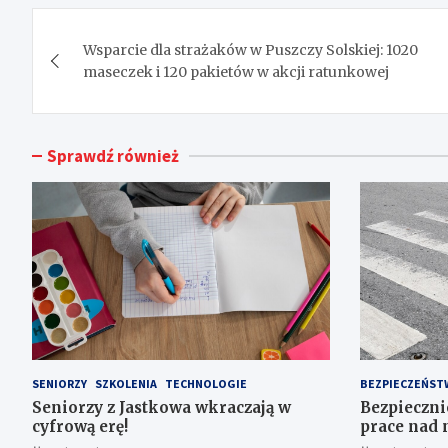
Nawigacja
Wsparcie dla strażaków w Puszczy Solskiej: 1020
wpisu
maseczek i 120 pakietów w akcji ratunkowej
Sprawdź również
SENIORZY
SZKOLENIA
TECHNOLOGIE
BEZPIECZEŃST
Seniorzy z Jastkowa wkraczają w
Bezpiecznie
cyfrową erę!
prace nad
przejść dla