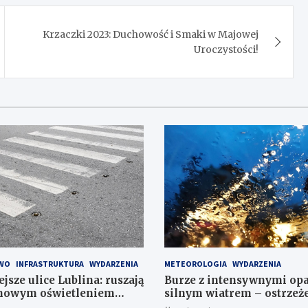
Krzaczki 2023: Duchowość i Smaki w Majowej
Uroczystości!
WO
INFRASTRUKTURA
WYDARZENIA
METEOROLOGIA
WYDARZENIA
jsze ulice Lublina: ruszają
Burze z intensywnymi op
 nowym oświetleniem
silnym wiatrem – ostrzeże
 pieszych!
stopnia!