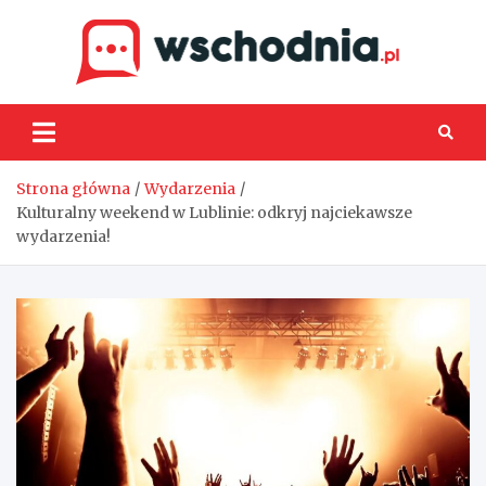
Skip
to
content
Wsch
Strona główna
Wydarzenia
Kulturalny weekend w Lublinie: odkryj najciekawsze
wydarzenia!