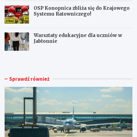
OSP Konopnica zbliża się do Krajowego
Systemu Ratowniczego!
Warsztaty edukacyjne dla uczniów w
Jabłonnie
L
L
u
i
b
m
l
i
i
t
Sprawdź również
n
o
A
w
i
a
r
n
p
y
o
m
r
a
t
g
o
n
s
e