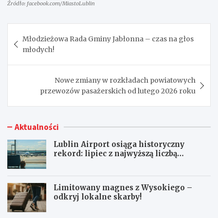
Źródło: facebook.com/MiastoLublin
Nawigacja
Młodzieżowa Rada Gminy Jabłonna – czas na głos
wpisu
młodych!
Nowe zmiany w rozkładach powiatowych
przewozów pasażerskich od lutego 2026 roku
Aktualności
Lublin Airport osiąga historyczny
rekord: lipiec z najwyższą liczbą
pasażerów!
Limitowany magnes z Wysokiego –
odkryj lokalne skarby!