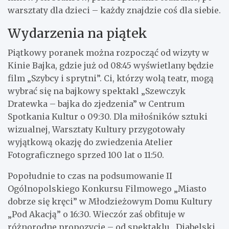
warsztaty dla dzieci – każdy znajdzie coś dla siebie.
Wydarzenia na piątek
Piątkowy poranek można rozpocząć od wizyty w
Kinie Bajka, gdzie już od 08:45 wyświetlany będzie
film „Szybcy i sprytni”. Ci, którzy wolą teatr, mogą
wybrać się na bajkowy spektakl „Szewczyk
Dratewka – bajka do zjedzenia” w Centrum
Spotkania Kultur o 09:30. Dla miłośników sztuki
wizualnej, Warsztaty Kultury przygotowały
wyjątkową okazję do zwiedzenia Atelier
Fotograficznego sprzed 100 lat o 11:50.
Popołudnie to czas na podsumowanie II
Ogólnopolskiego Konkursu Filmowego „Miasto
dobrze się kręci” w Młodzieżowym Domu Kultury
„Pod Akacją” o 16:30. Wieczór zaś obfituje w
różnorodne propozycje – od spektaklu „Diabelski