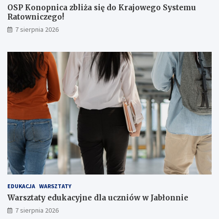
OSP Konopnica zbliża się do Krajowego Systemu
ż
Ratowniczego!
e
r
7 sierpnia 2026
ó
w
!
EDUKACJA
WARSZTATY
Warsztaty edukacyjne dla uczniów w Jabłonnie
7 sierpnia 2026