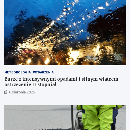
o
ś
w
i
e
t
l
e
n
i
e
m
p
METEOROLOGIA
WYDARZENIA
r
Burze z intensywnymi opadami i silnym wiatrem –
z
ostrzeżenie II stopnia!
e
j
6 sierpnia 2026
ś
ć
d
l
a
p
i