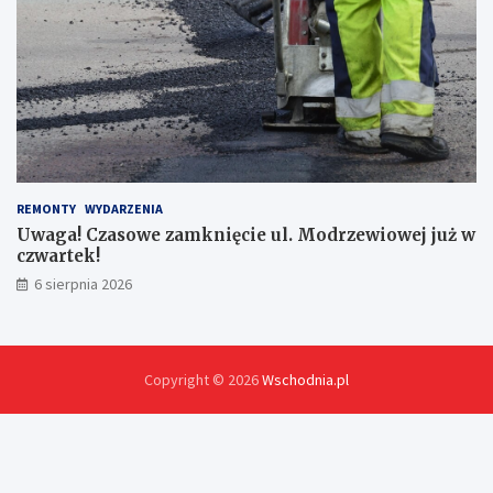
e
s
z
y
c
h
!
REMONTY
WYDARZENIA
Uwaga! Czasowe zamknięcie ul. Modrzewiowej już w
czwartek!
6 sierpnia 2026
Copyright © 2026
Wschodnia.pl