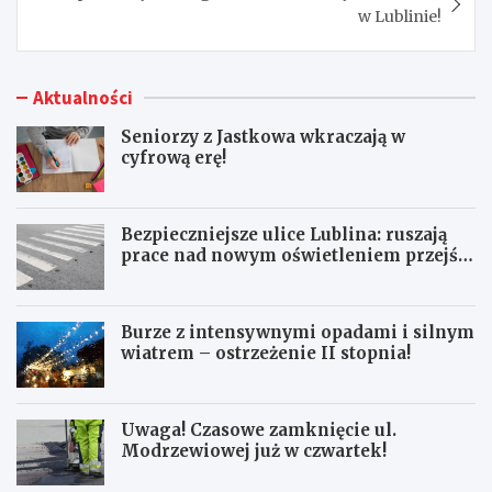
w Lublinie!
Aktualności
Seniorzy z Jastkowa wkraczają w
cyfrową erę!
Bezpieczniejsze ulice Lublina: ruszają
prace nad nowym oświetleniem przejść
dla pieszych!
Burze z intensywnymi opadami i silnym
wiatrem – ostrzeżenie II stopnia!
Uwaga! Czasowe zamknięcie ul.
Modrzewiowej już w czwartek!
S
B