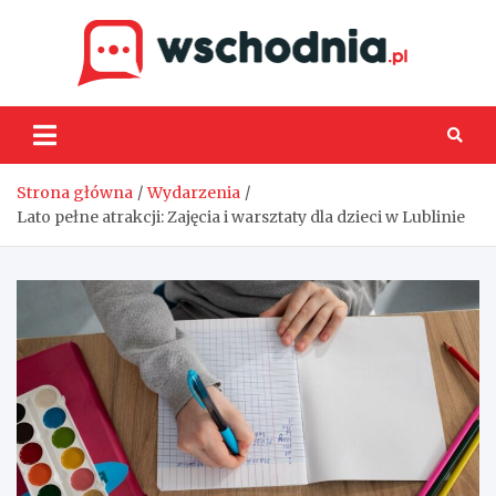
Skip
to
content
Wsch
Strona główna
Wydarzenia
Lato pełne atrakcji: Zajęcia i warsztaty dla dzieci w Lublinie