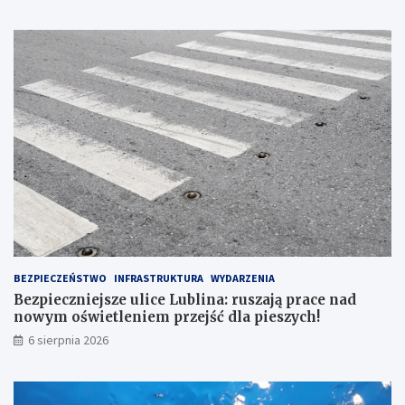
ą
n
w
a
c
:
y
r
f
u
r
s
o
z
w
a
ą
j
e
ą
r
p
ę
r
!
a
c
e
n
BEZPIECZEŃSTWO
INFRASTRUKTURA
WYDARZENIA
a
Bezpieczniejsze ulice Lublina: ruszają prace nad
d
nowym oświetleniem przejść dla pieszych!
n
6 sierpnia 2026
o
w
y
m