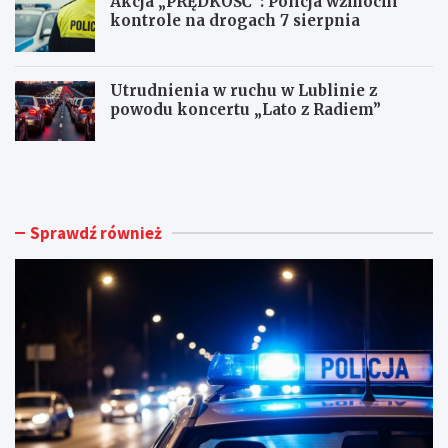
Akcja „PRĘDKOŚĆ”: Policja wzmocni
kontrole na drogach 7 sierpnia
Utrudnienia w ruchu w Lublinie z
powodu koncertu „Lato z Radiem”
M
N
ł
o
o
w
d
e
y
ż
Sprawdź również
k
y
i
c
e
i
r
e
o
d
w
l
c
a
a
d
B
o
M
m
W
u
t
h