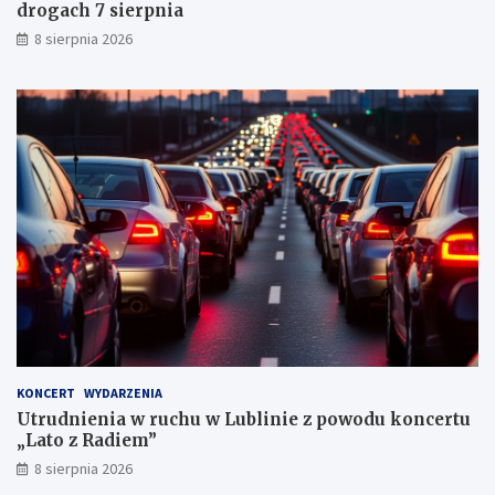
drogach 7 sierpnia
h
k
8 sierpnia 2026
a
r
n
y
c
h
KONCERT
WYDARZENIA
Utrudnienia w ruchu w Lublinie z powodu koncertu
„Lato z Radiem”
8 sierpnia 2026