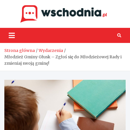
Skip
to
content
Wsch
Strona główna
Wydarzenia
Młodzież Gminy Głusk – Zgłoś się do Młodzieżowej Rady i
zmieniaj swoją gminę!