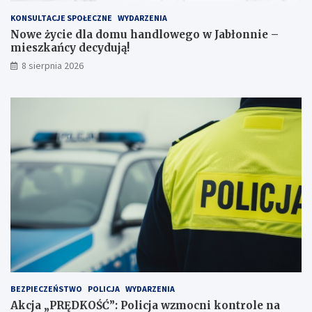
w
s
e
z
KONSULTACJE SPOŁECZNE
WYDARZENIA
j
k
Nowe życie dla domu handlowego w Jabłonnie –
p
a
mieszkańcy decydują!
r
ń
8 sierpnia 2026
z
c
e
y
j
d
a
e
ż
c
d
y
ż
d
c
u
e
j
i
ą
2
!
3
p
u
n
k
t
BEZPIECZEŃSTWO
POLICJA
WYDARZENIA
a
Akcja „PRĘDKOŚĆ”: Policja wzmocni kontrole na
c