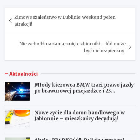
Nawigacja
Zimowe szaleństwo w Lublinie: weekend pełen
wpisu
atrakcji!
Nie wchodź na zamarznięte zbiorniki – lód może
być niebezpieczny!
Aktualności
Młody kierowca BMW traci prawo jazdy
po brawurowej przejażdżce i 23
punktach karnych
Nowe życie dla domu handlowego w
Jabłonnie – mieszkańcy decydują!