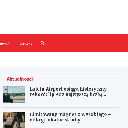
hodnia.pl
newsy
Kontakt
Aktualności
Lublin Airport osiąga historyczny
rekord: lipiec z najwyższą liczbą
pasażerów!
Limitowany magnes z Wysokiego –
odkryj lokalne skarby!