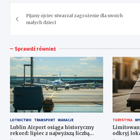
Nawigacja
Pijany ojciec stwarzał zagrożenie dla swoich
wpisu
małych dzieci
Sprawdź również
LOTNICTWO
TRANSPORT
WAKACJE
TURYSTYKA
WY
Lublin Airport osiąga historyczny
Limitowan
rekord: lipiec z najwyższą liczbą
odkryj lok
pasażerów!