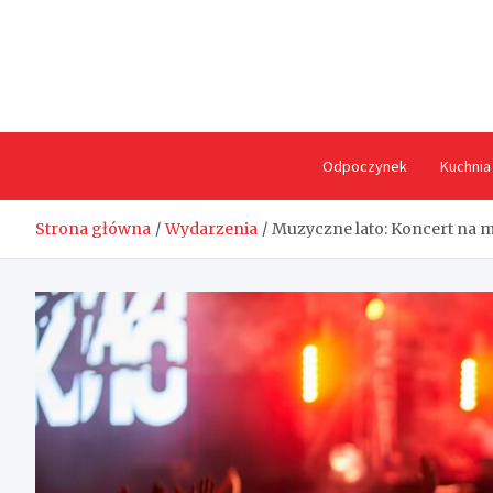
Skip
to
content
Odpoczynek
Kuchnia
Strona główna
Wydarzenia
Muzyczne lato: Koncert na m