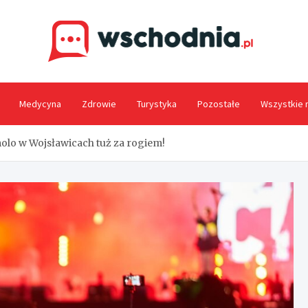
Wsc
Medycyna
Zdrowie
Turystyka
Pozostałe
Wszystkie 
olo w Wojsławicach tuż za rogiem!