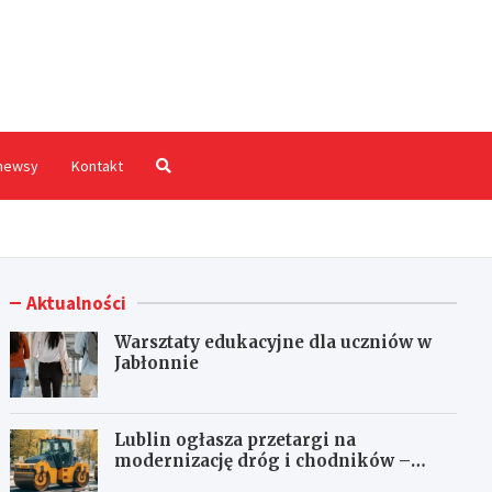
hodnia.pl
newsy
Kontakt
Aktualności
Warsztaty edukacyjne dla uczniów w
Jabłonnie
Lublin ogłasza przetargi na
modernizację dróg i chodników –
inwestycje czekają na oferty