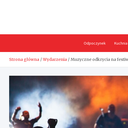
Skip
to
content
Odpoczynek
Kuchnia
Strona główna
Wydarzenia
Muzyczne odkrycia na festiw