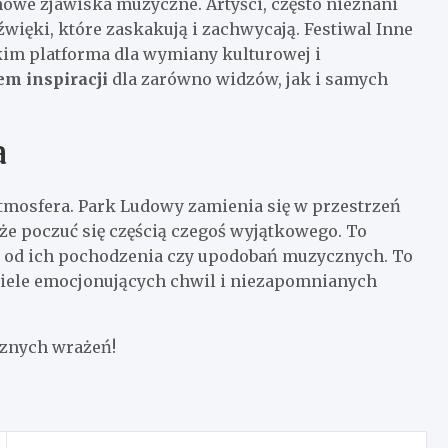
nowe zjawiska muzyczne. Artyści, często nieznani
źwięki, które zaskakują i zachwycają. Festiwal Inne
tkim platforma dla wymiany kulturowej i
em inspiracji
dla zarówno widzów, jak i samych
a
 atmosfera. Park Ludowy zamienia się w przestrzeń
oże poczuć się częścią czegoś wyjątkowego. To
ie od ich pochodzenia czy upodobań muzycznych. To
 wiele emocjonujących chwil i niezapomnianych
cznych wrażeń!