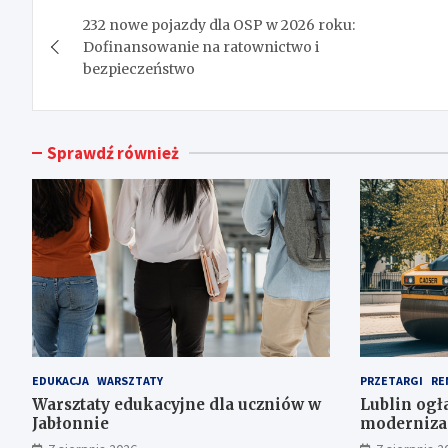
Nawigacja
232 nowe pojazdy dla OSP w 2026 roku:
wpisu
Dofinansowanie na ratownictwo i
bezpieczeństwo
Sprawdź również
EDUKACJA
WARSZTATY
PRZETARGI
RE
Warsztaty edukacyjne dla uczniów w
Lublin ogł
Jabłonnie
modernizac
inwestycje 