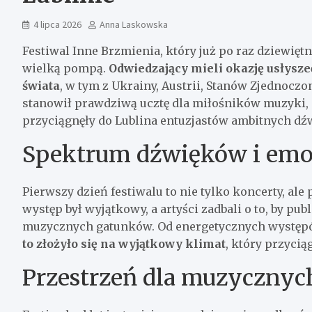
4 lipca 2026
Anna Laskowska
Festiwal Inne Brzmienia, który już po raz dziewię
wielką pompą.
Odwiedzający mieli okazję usłysz
świata
, w tym z Ukrainy, Austrii, Stanów Zjednocz
stanowił prawdziwą ucztę dla miłośników muzyki, o
przyciągnęły do Lublina entuzjastów ambitnych dź
Spektrum dźwięków i emo
Pierwszy dzień festiwalu to nie tylko koncerty, a
występ był wyjątkowy, a artyści zadbali o to, by p
muzycznych gatunków. Od energetycznych występ
to złożyło się na wyjątkowy klimat
, który przycią
Przestrzeń dla muzycznyc