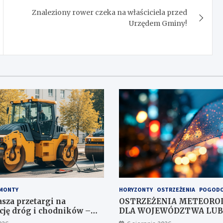
Znaleziony rower czeka na właściciela przed
Urzędem Gminy!
MONTY
HORYZONTY
OSTRZEŻENIA
POGOD
asza przetargi na
OSTRZEŻENIA METEORO
ję dróg i chodników –
DLA WOJEWÓDZTWA LUB
czekają na oferty
NR 167