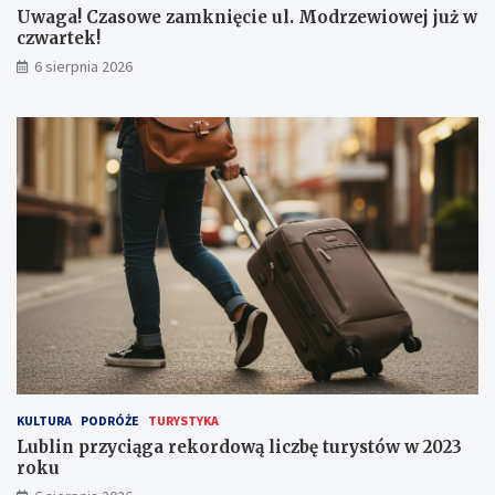
t
c
Uwaga! Czasowe zamknięcie ul. Modrzewiowej już w
r
z
czwartek!
z
w
6 sierpnia 2026
e
a
ż
r
e
t
n
e
i
k
e
!
I
I
s
t
o
p
n
i
a
!
KULTURA
PODRÓŻE
TURYSTYKA
Lublin przyciąga rekordową liczbę turystów w 2023
roku