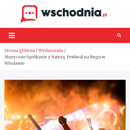
Skip
to
content
Wsch
Strona główna
Wydarzenia
Muzyczne Spotkanie z Naturą: Festiwal na Bugu w
Włodawie