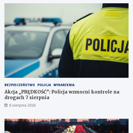
j
d
a
e
ż
c
d
y
ż
d
c
u
e
j
i
ą
2
!
3
p
u
n
k
t
BEZPIECZEŃSTWO
POLICJA
WYDARZENIA
a
Akcja „PRĘDKOŚĆ”: Policja wzmocni kontrole na
c
drogach 7 sierpnia
h
k
8 sierpnia 2026
a
r
n
y
c