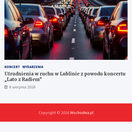
h
KONCERT
WYDARZENIA
Utrudnienia w ruchu w Lublinie z powodu koncertu
„Lato z Radiem”
8 sierpnia 2026
Copyright © 2026
Wschodnia.pl