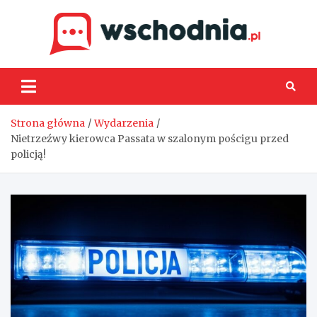
Skip
to
content
Wsch
Strona główna
Wydarzenia
Nietrzeźwy kierowca Passata w szalonym pościgu przed
policją!