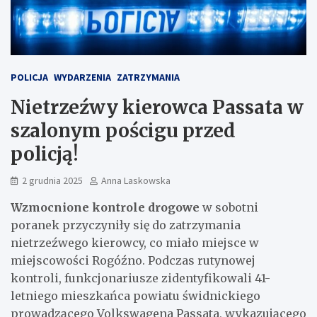
POLICJA
WYDARZENIA
ZATRZYMANIA
Nietrzeźwy kierowca Passata w
szalonym pościgu przed
policją!
2 grudnia 2025
Anna Laskowska
Wzmocnione kontrole drogowe
w sobotni
poranek przyczyniły się do zatrzymania
nietrzeźwego kierowcy, co miało miejsce w
miejscowości Rogóźno. Podczas rutynowej
kontroli, funkcjonariusze zidentyfikowali 41-
letniego mieszkańca powiatu świdnickiego
prowadzącego Volkswagena Passata, wykazującego