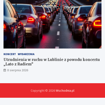
h
KONCERT
WYDARZENIA
Utrudnienia w ruchu w Lublinie z powodu koncertu
„Lato z Radiem”
8 sierpnia 2026
Copyright © 2026
Wschodnia.pl