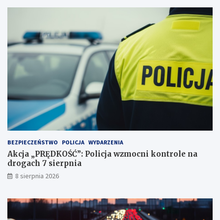
j
d
a
e
ż
c
d
y
ż
d
c
u
e
j
i
ą
2
!
3
p
u
n
k
t
BEZPIECZEŃSTWO
POLICJA
WYDARZENIA
a
Akcja „PRĘDKOŚĆ”: Policja wzmocni kontrole na
c
drogach 7 sierpnia
h
k
8 sierpnia 2026
a
r
n
y
c