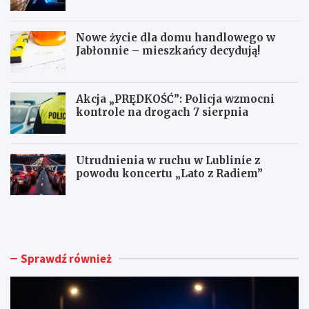
punktach karnych
Nowe życie dla domu handlowego w
Jabłonnie – mieszkańcy decydują!
Akcja „PRĘDKOŚĆ”: Policja wzmocni
kontrole na drogach 7 sierpnia
Utrudnienia w ruchu w Lublinie z
powodu koncertu „Lato z Radiem”
M
N
ł
o
o
w
d
e
y
ż
Sprawdź również
k
y
i
c
e
i
r
e