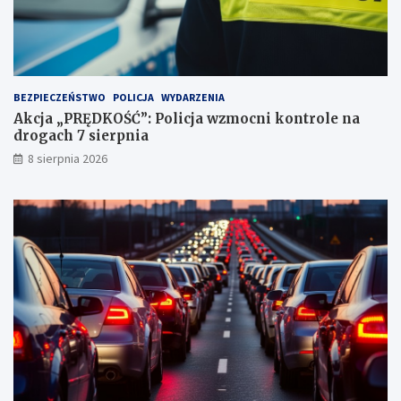
3
p
u
n
k
t
BEZPIECZEŃSTWO
POLICJA
WYDARZENIA
a
Akcja „PRĘDKOŚĆ”: Policja wzmocni kontrole na
c
drogach 7 sierpnia
h
k
8 sierpnia 2026
a
r
n
y
c
h