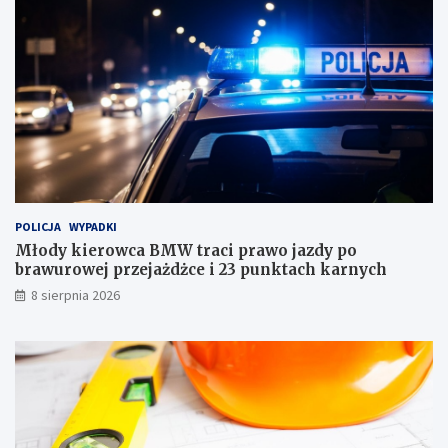
o
d
w
l
c
a
a
d
B
o
M
m
W
u
t
h
r
a
a
n
c
d
i
l
POLICJA
WYPADKI
p
o
r
w
Młody kierowca BMW traci prawo jazdy po
a
e
brawurowej przejażdżce i 23 punktach karnych
w
g
8 sierpnia 2026
o
o
j
w
a
J
z
a
d
b
y
ł
p
o
o
n