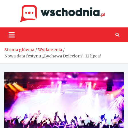
Skip
to
content
Wsch
Strona główna
Wydarzenia
Nowa data festynu „Bychawa Dzieciom”: 12 lipca!