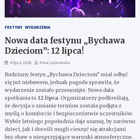
FESTYNY
WYDARZENIA
Nowa data festynu „Bychawa
Dzieciom”: 12 lipca!
4 lipca 2026
Anna Laskowska
Rodzinny festyn „Bychawa Dzieciom” miał odbyć
się już niebawem, jednak pogoda sprawiła, że
wydarzenie zostało przesunięte. Nowa data
spotkania to
12 lipca
. Organizatorzy podkreślają,
że decyzja o zmianie terminu została podjęta z
myślą o komforcie i bezpieczeństwie uczestników.
Wybór letniego popołudnia daje szansę, by zarówno
dzieci, jak i dorośli mogli cieszyć się atrakcjami
bez obaw o niesprzyjające warunki atmosferyczne.