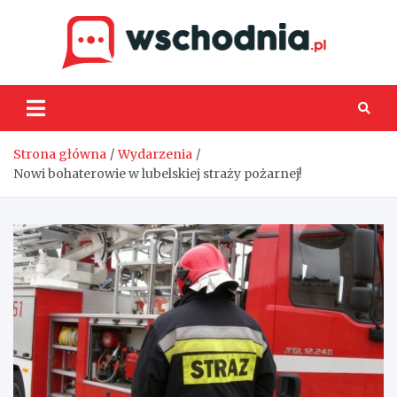
Skip
to
content
Wsch
Strona główna
Wydarzenia
Nowi bohaterowie w lubelskiej straży pożarnej!