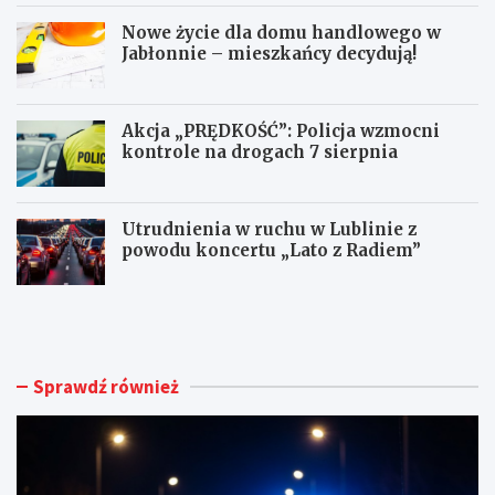
Nowe życie dla domu handlowego w
Jabłonnie – mieszkańcy decydują!
Akcja „PRĘDKOŚĆ”: Policja wzmocni
kontrole na drogach 7 sierpnia
Utrudnienia w ruchu w Lublinie z
powodu koncertu „Lato z Radiem”
M
N
ł
o
o
w
d
e
y
ż
Sprawdź również
k
y
i
c
e
i
r
e
o
d
w
l