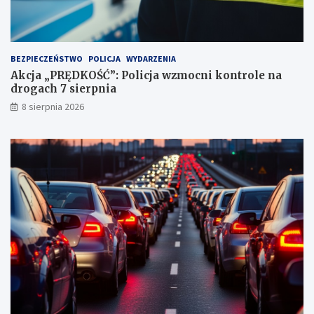
u
n
k
t
BEZPIECZEŃSTWO
POLICJA
WYDARZENIA
a
Akcja „PRĘDKOŚĆ”: Policja wzmocni kontrole na
c
drogach 7 sierpnia
h
k
8 sierpnia 2026
a
r
n
y
c
h