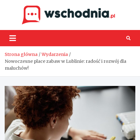
Skip
to
content
Wsch
Strona główna
Wydarzenia
Nowoczesne place zabaw w Lublinie: radość i rozwój dla
maluchów!