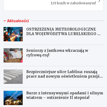
129 km/h w zabudowanym!
Aktualności
OSTRZEŻENIA METEOROLOGICZNE
DLA WOJEWÓDZTWA LUBELSKIEGO NR
167
Seniorzy z Jastkowa wkraczają w
cyfrową erę!
Bezpieczniejsze ulice Lublina: ruszają
prace nad nowym oświetleniem przejść
dla pieszych!
Burze z intensywnymi opadami i silnym
wiatrem – ostrzeżenie II stopnia!
O
S