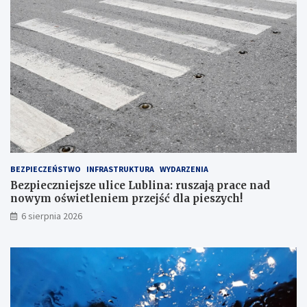
E
G
O
N
R
1
6
7
BEZPIECZEŃSTWO
INFRASTRUKTURA
WYDARZENIA
Bezpieczniejsze ulice Lublina: ruszają prace nad
nowym oświetleniem przejść dla pieszych!
6 sierpnia 2026