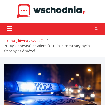
Skip
to
content
Wsch
Strona główna
Wypadki
Pijany kierowca bez zderzaka i tablic rejestracyjnych
złapany na drodze!