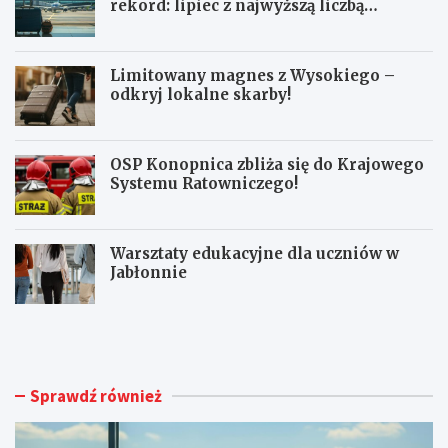
rekord: lipiec z najwyższą liczbą
pasażerów!
Limitowany magnes z Wysokiego –
odkryj lokalne skarby!
OSP Konopnica zbliża się do Krajowego
Systemu Ratowniczego!
Warsztaty edukacyjne dla uczniów w
Jabłonnie
L
L
u
i
b
m
l
i
i
t
Sprawdź również
n
o
A
w
i
a