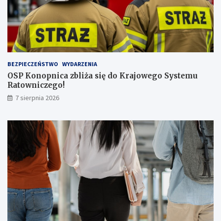
c
z
b
ą
p
a
s
BEZPIECZEŃSTWO
WYDARZENIA
a
OSP Konopnica zbliża się do Krajowego Systemu
ż
Ratowniczego!
e
r
7 sierpnia 2026
ó
w
!