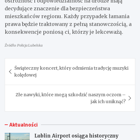
ostrożność i odpowiedzialność na drodze mają
decydujące znaczenie dla bezpieczeństwa
mieszkańców regionu. Każdy przypadek łamania
prawa będzie traktowany z pełną stanowczością, a
konsekwencje poniosą ci, którzy je lekceważą.
Źródło: Policja Lubelska
Nawigacja
Świąteczny koncert, który odmienia tradycję muzyki
wpisu
kolędowej
Złe nawyki, które mogą szkodzić naszym oczom –
jak ich uniknąć?
Aktualności
Lublin Airport osiąga historyczny