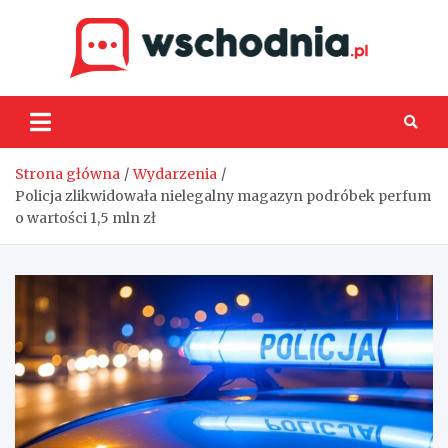
Skip
to
content
Wsch
Strona główna
Wydarzenia
Policja zlikwidowała nielegalny magazyn podróbek perfum
o wartości 1,5 mln zł