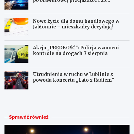
po brawurowej przejażdżce i 23
punktach karnych
Nowe życie dla domu handlowego w
Jabłonnie – mieszkańcy decydują!
Akcja „PRĘDKOŚĆ”: Policja wzmocni
kontrole na drogach 7 sierpnia
Utrudnienia w ruchu w Lublinie z
powodu koncertu „Lato z Radiem”
M
N
ł
o
o
w
d
e
y
ż
Sprawdź również
k
y
i
c
e
i