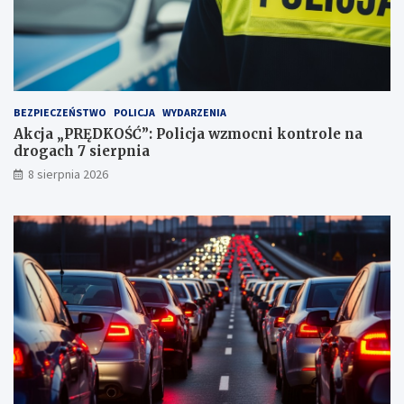
3
p
u
n
k
t
BEZPIECZEŃSTWO
POLICJA
WYDARZENIA
a
Akcja „PRĘDKOŚĆ”: Policja wzmocni kontrole na
c
drogach 7 sierpnia
h
k
8 sierpnia 2026
a
r
n
y
c
h