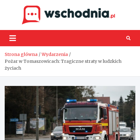
Skip
to
content
Wsch
Strona główna
Wydarzenia
Pożar w Tomaszowicach: Tragiczne straty w ludzkich
życiach