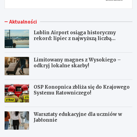
Aktualności
Lublin Airport osiąga historyczny
rekord: lipiec z najwyższą liczbą
pasażerów!
Limitowany magnes z Wysokiego –
odkryj lokalne skarby!
OSP Konopnica zbliża się do Krajowego
Systemu Ratowniczego!
Warsztaty edukacyjne dla uczniów w
Jabłonnie
L
L
u
i