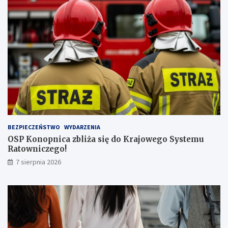
ż
s
z
ą
l
i
c
z
b
ą
p
a
s
BEZPIECZEŃSTWO
WYDARZENIA
a
OSP Konopnica zbliża się do Krajowego Systemu
ż
Ratowniczego!
e
r
7 sierpnia 2026
ó
w
!