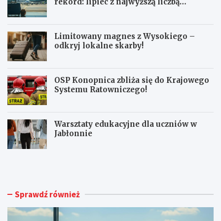
rekord: lipiec z najwyższą liczbą
pasażerów!
Limitowany magnes z Wysokiego –
odkryj lokalne skarby!
OSP Konopnica zbliża się do Krajowego
Systemu Ratowniczego!
Warsztaty edukacyjne dla uczniów w
Jabłonnie
L
L
u
i
b
m
l
i
i
t
Sprawdź również
n
o
A
w
i
a