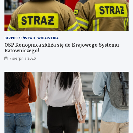
c
z
b
ą
p
a
s
BEZPIECZEŃSTWO
WYDARZENIA
a
OSP Konopnica zbliża się do Krajowego Systemu
ż
Ratowniczego!
e
r
7 sierpnia 2026
ó
w
!