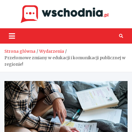
Skip
to
content
Wsch
Strona główna
Wydarzenia
Przełomowe zmiany w edukacji i komunikacji publicznej w
regionie!