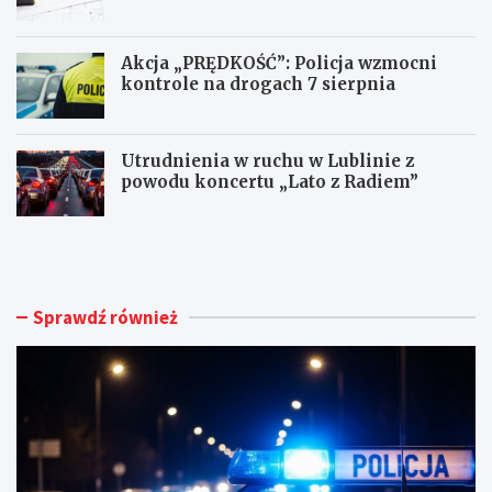
Akcja „PRĘDKOŚĆ”: Policja wzmocni
kontrole na drogach 7 sierpnia
Utrudnienia w ruchu w Lublinie z
powodu koncertu „Lato z Radiem”
M
N
ł
o
o
w
d
e
y
ż
Sprawdź również
k
y
i
c
e
i
r
e
o
d
w
l
c
a
a
d
B
o