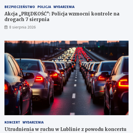
t
BEZPIECZEŃSTWO
POLICJA
WYDARZENIA
a
Akcja „PRĘDKOŚĆ”: Policja wzmocni kontrole na
c
drogach 7 sierpnia
h
k
8 sierpnia 2026
a
r
n
y
c
h
KONCERT
WYDARZENIA
Utrudnienia w ruchu w Lublinie z powodu koncertu