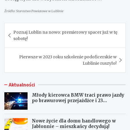
Źródło: Starostwo Powiatowe w Lublinie
Nawigacja
Poznaj Lublin na nowo: premierowy spacer już w tę
wpisu
sobotę!
Pierwsze w 2023 roku szkolenie podoficerskie w
Lublinie ruszyło!
Aktualności
Młody kierowca BMW traci prawo jazdy
po brawurowej przejażdżce i 23
punktach karnych
Nowe życie dla domu handlowego w
Jabłonnie – mieszkańcy decydują!