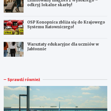
Limitowany magnes z Wysokiego –
odkryj lokalne skarby!
OSP Konopnica zbliża się do Krajowego
Systemu Ratowniczego!
Warsztaty edukacyjne dla uczniów w
Jabłonnie
L
L
u
i
b
m
l
i
i
t
Sprawdź również
n
o
A
w
i
a
r
n
p
y
o
m
r
a