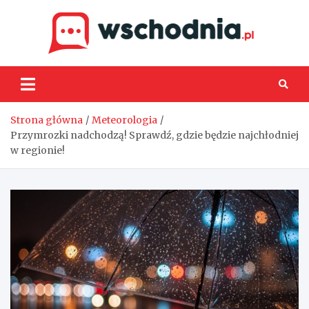
Skip
to
content
Wsch
Strona główna
Meteorologia
Przymrozki nadchodzą! Sprawdź, gdzie będzie najchłodniej
w regionie!