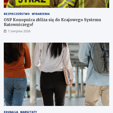
p
a
s
BEZPIECZEŃSTWO
WYDARZENIA
a
OSP Konopnica zbliża się do Krajowego Systemu
ż
Ratowniczego!
e
r
7 sierpnia 2026
ó
w
!
EDUKACJA
WARSZTATY