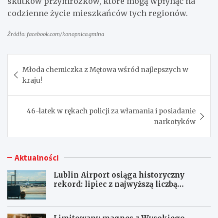
skutków przymrozków, które mogą wpłynąć na
codzienne życie mieszkańców tych regionów.
Źródło: facebook.com/konopnica.gmina
Nawigacja
Młoda chemiczka z Mętowa wśród najlepszych w
wpisu
kraju!
46-latek w rękach policji za włamania i posiadanie
narkotyków
Aktualności
Lublin Airport osiąga historyczny
rekord: lipiec z najwyższą liczbą
pasażerów!