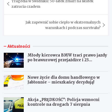
Tragedia w Świdniku: 50-latek zmarł na skutek
wpisu
zatrucia czadem
Jak zapewnić sobie ciepło w ekstremalnych
warunkach i podczas survivalu?
Aktualności
Młody kierowca BMW traci prawo jazdy
po brawurowej przejażdżce i 23
punktach karnych
Nowe życie dla domu handlowego w
Jabłonnie – mieszkańcy decydują!
Akcja „PRĘDKOŚĆ”: Policja wzmocni
kontrole na drogach 7 sierpnia