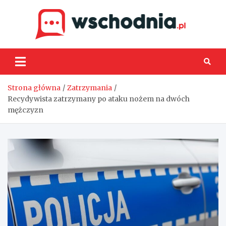
Skip
to
content
Wsch
Strona główna
Zatrzymania
Recydywista zatrzymany po ataku nożem na dwóch
mężczyzn