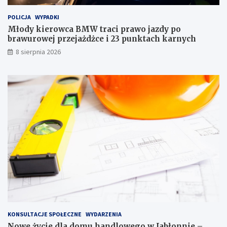
c
d
i
l
POLICJA
WYPADKI
p
o
r
w
Młody kierowca BMW traci prawo jazdy po
a
e
brawurowej przejażdżce i 23 punktach karnych
w
g
8 sierpnia 2026
o
o
j
w
a
J
z
a
d
b
y
ł
p
o
o
n
b
n
r
i
a
e
w
–
u
m
r
i
o
e
w
s
e
z
KONSULTACJE SPOŁECZNE
WYDARZENIA
j
k
Nowe życie dla domu handlowego w Jabłonnie –