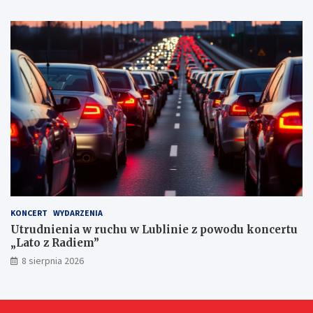
r
n
y
c
h
KONCERT
WYDARZENIA
Utrudnienia w ruchu w Lublinie z powodu koncertu
„Lato z Radiem”
8 sierpnia 2026