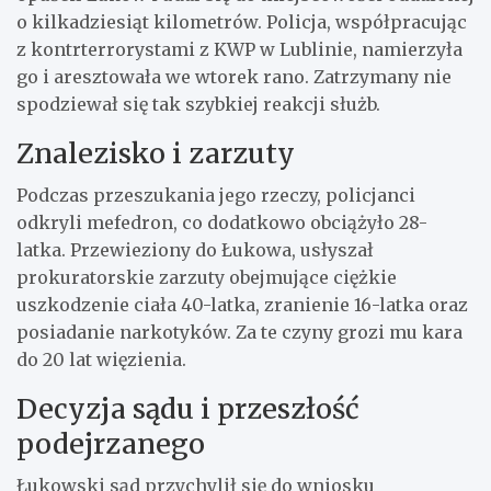
o kilkadziesiąt kilometrów. Policja, współpracując
z kontrterrorystami z KWP w Lublinie, namierzyła
go i aresztowała we wtorek rano. Zatrzymany nie
spodziewał się tak szybkiej reakcji służb.
Znalezisko i zarzuty
Podczas przeszukania jego rzeczy, policjanci
odkryli mefedron, co dodatkowo obciążyło 28-
latka. Przewieziony do Łukowa, usłyszał
prokuratorskie zarzuty obejmujące ciężkie
uszkodzenie ciała 40-latka, zranienie 16-latka oraz
posiadanie narkotyków. Za te czyny grozi mu kara
do 20 lat więzienia.
Decyzja sądu i przeszłość
podejrzanego
Łukowski sąd przychylił się do wniosku