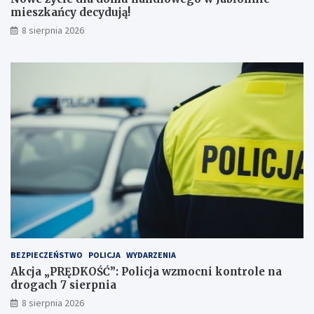
p
a
mieszkańcy decydują!
r
ń
8 sierpnia 2026
z
c
e
y
j
d
a
e
ż
c
d
y
ż
d
c
u
e
j
i
ą
2
!
3
p
u
n
k
t
BEZPIECZEŃSTWO
POLICJA
WYDARZENIA
a
Akcja „PRĘDKOŚĆ”: Policja wzmocni kontrole na
c
drogach 7 sierpnia
h
k
8 sierpnia 2026
a