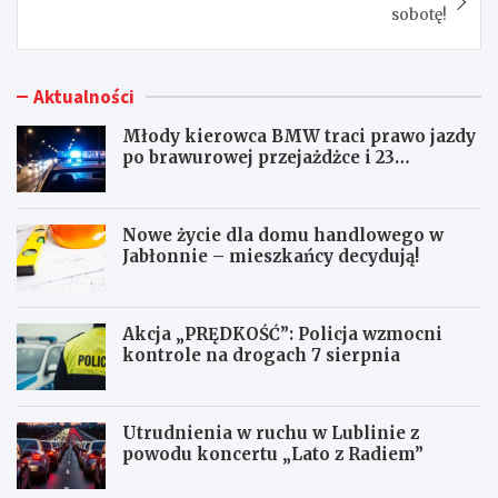
sobotę!
Aktualności
Młody kierowca BMW traci prawo jazdy
po brawurowej przejażdżce i 23
punktach karnych
Nowe życie dla domu handlowego w
Jabłonnie – mieszkańcy decydują!
Akcja „PRĘDKOŚĆ”: Policja wzmocni
kontrole na drogach 7 sierpnia
Utrudnienia w ruchu w Lublinie z
powodu koncertu „Lato z Radiem”
M
N