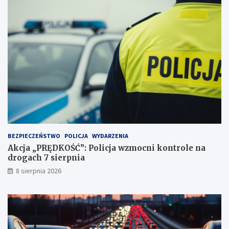
a
e
ż
c
d
y
ż
d
c
u
e
j
i
ą
2
!
3
p
u
n
k
t
BEZPIECZEŃSTWO
POLICJA
WYDARZENIA
a
Akcja „PRĘDKOŚĆ”: Policja wzmocni kontrole na
c
drogach 7 sierpnia
h
k
8 sierpnia 2026
a
r
n
y
c
h