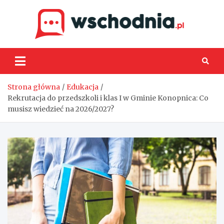
Skip
to
content
Wsch
Strona główna
Edukacja
Rekrutacja do przedszkoli i klas I w Gminie Konopnica: Co
musisz wiedzieć na 2026/2027?