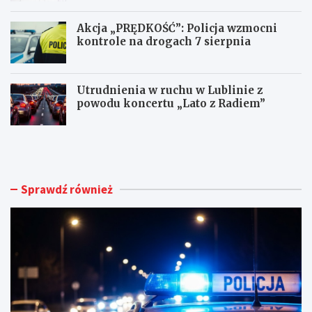
Akcja „PRĘDKOŚĆ”: Policja wzmocni
kontrole na drogach 7 sierpnia
Utrudnienia w ruchu w Lublinie z
powodu koncertu „Lato z Radiem”
M
N
ł
o
o
w
d
e
y
ż
Sprawdź również
k
y
i
c
e
i
r
e
o
d
w
l
c
a
a
d
B
o
M
m