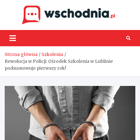
Skip
to
content
Wsch
Strona główna
Szkolenia
Rewolucja w Policji: Ośrodek Szkolenia w Lublinie
podsumowuje pierwszy rok!