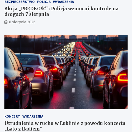
BEZPIECZEŃSTWO
POLICJA
WYDARZENIA
a
Akcja „PRĘDKOŚĆ”: Policja wzmocni kontrole na
c
drogach 7 sierpnia
h
k
8 sierpnia 2026
a
r
n
y
c
h
KONCERT
WYDARZENIA
Utrudnienia w ruchu w Lublinie z powodu koncertu
„Lato z Radiem”