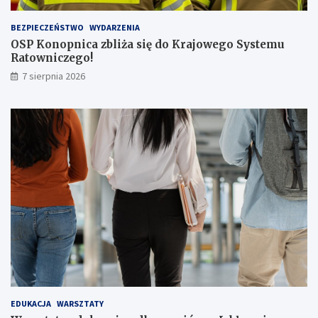
a
s
BEZPIECZEŃSTWO
WYDARZENIA
a
OSP Konopnica zbliża się do Krajowego Systemu
ż
Ratowniczego!
e
r
7 sierpnia 2026
ó
w
!
EDUKACJA
WARSZTATY