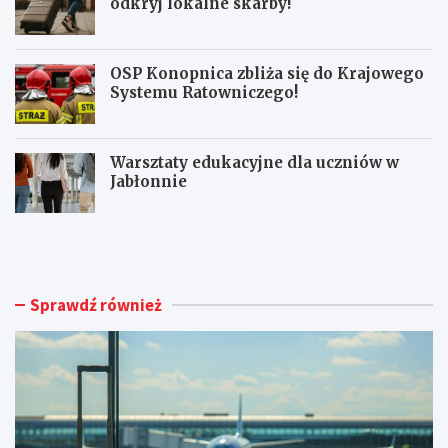
odkryj lokalne skarby!
OSP Konopnica zbliża się do Krajowego
Systemu Ratowniczego!
Warsztaty edukacyjne dla uczniów w
Jabłonnie
L
L
u
i
b
m
l
i
i
t
Sprawdź również
n
o
A
w
i
a
r
n
p
y
o
m
r
a
t
g