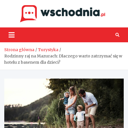
Skip
to
content
Wsch
Strona główna
Turystyka
Rodzinny raj na Mazurach: Dlaczego warto zatrzymać się w
hotelu z basenem dla dzieci?