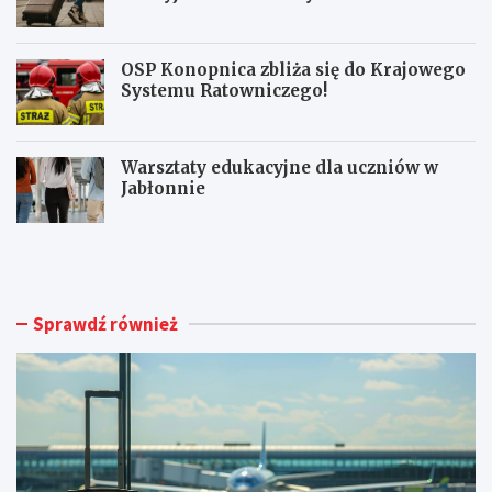
OSP Konopnica zbliża się do Krajowego
Systemu Ratowniczego!
Warsztaty edukacyjne dla uczniów w
Jabłonnie
L
L
u
i
b
m
l
i
i
t
Sprawdź również
n
o
A
w
i
a
r
n
p
y
o
m
r
a
t
g
o
n