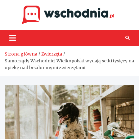
Skip
to
content
Wsch
Strona główna
Zwierzęta
Samorządy Wschodniej Wielkopolski wydają setki tysięcy na
opiekę nad bezdomnymi zwierzętami