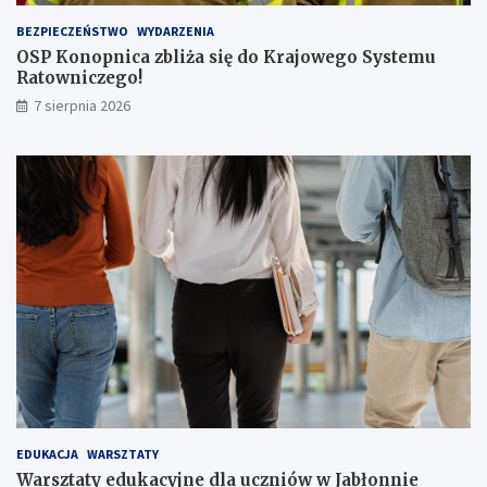
s
BEZPIECZEŃSTWO
WYDARZENIA
a
OSP Konopnica zbliża się do Krajowego Systemu
ż
Ratowniczego!
e
r
7 sierpnia 2026
ó
w
!
EDUKACJA
WARSZTATY
Warsztaty edukacyjne dla uczniów w Jabłonnie